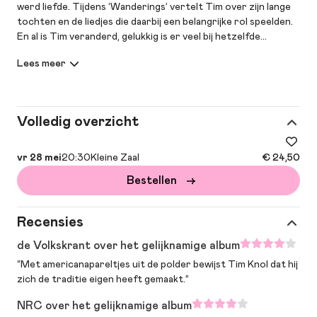
werd liefde. Tijdens ‘Wanderings’ vertelt Tim over zijn lange
tochten en de liedjes die daarbij een belangrijke rol speelden.
En al is Tim veranderd, gelukkig is er veel bij hetzelfde
gebleven; solo op een podium vol instrumenten speelt hij
prachtige covers en veel nieuwe nummers. “Hoe hij het doet,
doet ie het, maar hij neemt je moeiteloos mee in zijn wereld.”
(Heaven)
Volledig overzicht
Heaven:
“Na anderhalf uur is het optreden afgelopen en de tijd
voorbijgevlogen. Dat mag je een prestatie van formaat
vr 28 mei
20:30
Kleine Zaal
€ 24,50
noemen van iemand die alleen op het podium staat met zes
Bestellen
gitaren, een mandoline en een Ierse bouzouki. (…) Wat ook is
gebleven, is zijn innemende persoonlijkheid. Hoe hij het doet,
doet ie het, maar hij neemt je moeiteloos mee in zijn wereld.”
Recensies
de Volkskrant over het gelijknamige album
“Met americanapareltjes uit de polder bewijst Tim Knol dat hij
zich de traditie eigen heeft gemaakt.”
NRC over het gelijknamige album