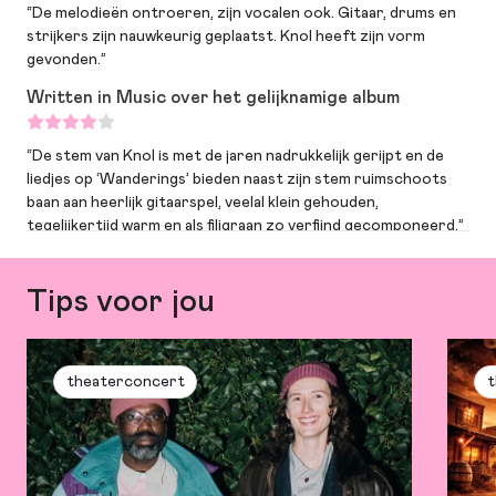
“De melodieën ontroeren, zijn vocalen ook. Gitaar, drums en
strijkers zijn nauwkeurig geplaatst. Knol heeft zijn vorm
gevonden.”
Written in Music over het gelijknamige album
“De stem van Knol is met de jaren nadrukkelijk gerijpt en de
liedjes op ‘Wanderings’ bieden naast zijn stem ruimschoots
baan aan heerlijk gitaarspel, veelal klein gehouden,
tegelijkertijd warm en als filigraan zo verfijnd gecomponeerd.”
Tips voor jou
theaterconcert
t