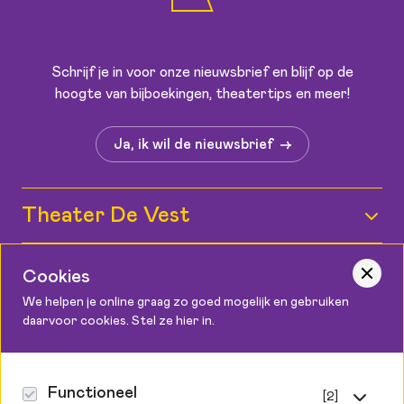
Schrijf je in voor onze nieuwsbrief en blijf op de
hoogte van bijboekingen, theatertips en meer!
Ja, ik wil de nieuwsbrief
Theater De Vest
Wie zijn wij?
Informatie
Cookies
Medewerkers
We helpen je online graag zo goed mogelijk en gebruiken
Kaartverkoop
daarvoor cookies. Stel ze hier in.
Contact
Vacatures
Bereikbaarheid
Podium Cadeaukaart
Theater De Vest
Zaalplattegronden
Canadaplein 2, 1811 KE Alkmaar
Functioneel
[2]
Steun ons