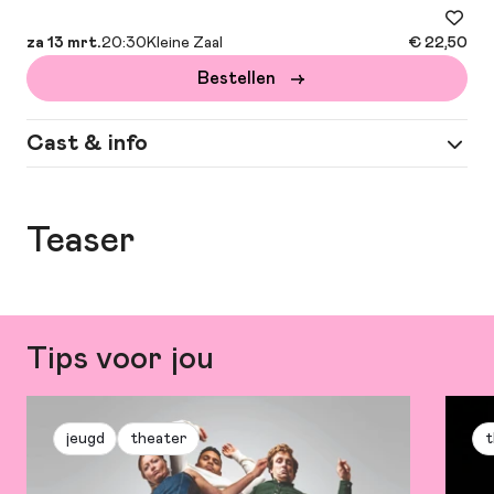
za 13 mrt.
20:30
Kleine Zaal
€ 22,50
Bestellen
Cast & info
Spel
Thijs van de Meeberg
Teaser
Regie
Hanneke Braam
Meer
tekst: Richard Gadd | vertaling: Patrick
informatie
Nederkoorn en Peter de Hoog
Tips voor jou
jeugd
theater
t