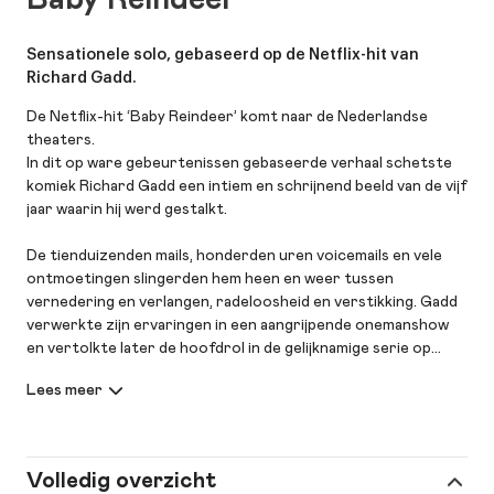
Sensationele solo, gebaseerd op de Netflix-hit van
Richard Gadd.
De Netflix-hit ‘Baby Reindeer’ komt naar de Nederlandse
theaters.
In dit op ware gebeurtenissen gebaseerde verhaal schetste
komiek Richard Gadd een intiem en schrijnend beeld van de vijf
jaar waarin hij werd gestalkt.
De tienduizenden mails, honderden uren voicemails en vele
ontmoetingen slingerden hem heen en weer tussen
vernedering en verlangen, radeloosheid en verstikking. Gadd
verwerkte zijn ervaringen in een aangrijpende onemanshow
en vertolkte later de hoofdrol in de gelijknamige serie op
Netflix, een van de best bekeken en beoordeelde series van de
streamingdienst ooit.
Nu kruipt cabaretier Thijs van de Meeberg in de rol van Gadd.
De rauwe, scherpe en humoristische solo is voor het eerst te
Volledig overzicht
zien in Nederland.