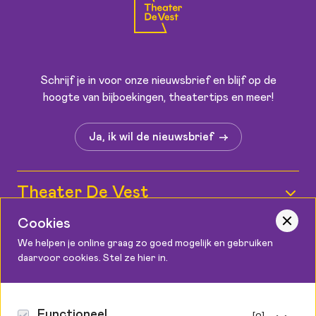
Schrijf je in voor onze nieuwsbrief en blijf op de
hoogte van bijboekingen, theatertips en meer!
Ja, ik wil de nieuwsbrief
Theater De Vest
Cookies
Wie zijn wij?
Informatie
We helpen je online graag zo goed mogelijk en gebruiken
Medewerkers
daarvoor cookies. Stel ze hier in.
Kaartverkoop
Contact
Vacatures
Bereikbaarheid
Podium Cadeaukaart
Theater De Vest
Functioneel