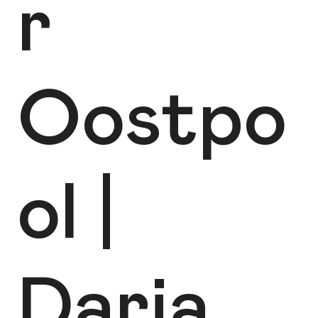
r
Oostpo
ol |
Daria