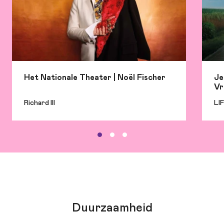
Het Nationale Theater | Noël Fischer
Je
Vr
Richard III
LI
Duurzaamheid