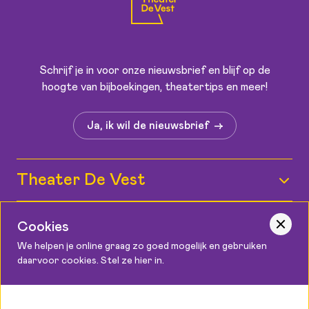
Schrijf je in voor onze nieuwsbrief en blijf op de
hoogte van bijboekingen, theatertips en meer!
Ja, ik wil de nieuwsbrief
Theater De Vest
Wie zijn wij?
Informatie
Cookies
Medewerkers
We helpen je online graag zo goed mogelijk en gebruiken
Kaartverkoop
daarvoor cookies. Stel ze hier in.
Contact
Vacatures
Bereikbaarheid
Podium Cadeaukaart
Theater De Vest
Zaalplattegronden