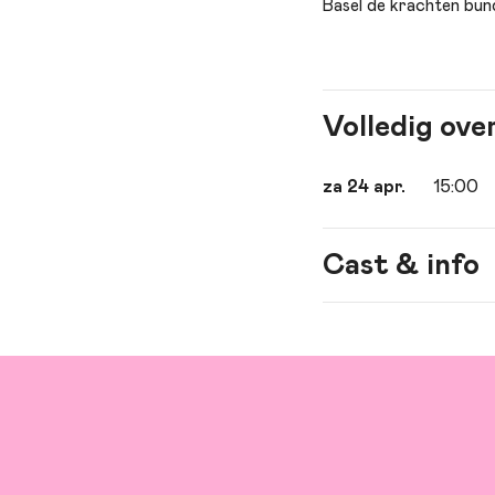
Basel de krachten bund
Volledig ove
za 24 apr.
15:00
Cast & info
Spel
Regie
Meer informatie