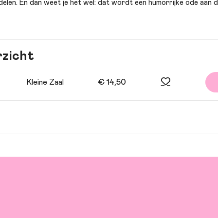
elen. En dan weet je het wel: dat wordt een humorrijke ode aan 
rzicht
Kleine Zaal
€ 14,50
drie spelers
Jetse Batelaan
decor: Marloes en Wikke | kostuums: Karoline Gundermann