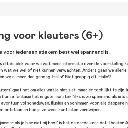
ng voor kleuters (6+)
ie voor iedereen stiekem best wel spannend is.
 Is dit de plek waar we wat meer informatie over de voorstelling 
eten wat we wel of niet kunnen verwachten. Anders gaan we allerlei
en we al meer dan genoeg. Hallo? Niet grappig dit. Hallo?!
uters’ gaat het om alles wat je niet ziet, maar er toch lijkt te zijn. 
ijkt onze fantasie het engste monster. Niks is zo spannend als iets d
 avontuur vol schaduwen, illusies en schimmen voor alle dappere ni
n ontstaan en hoe je ze weer kunt laten verdwijnen.
 jammer als je hier niet bij bent’ is het de derde keer dat Theater