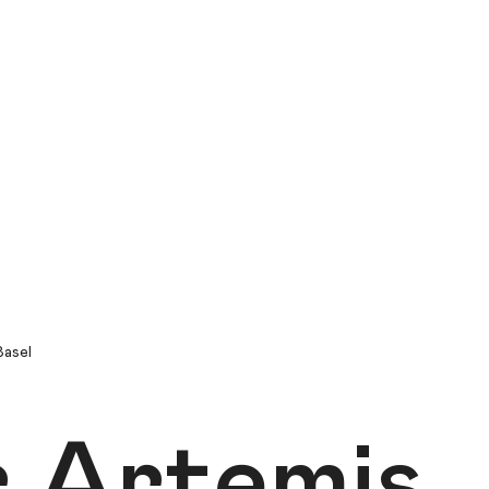
Basel
 Artemis