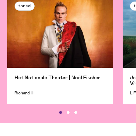
toneel
t
Het Nationale Theater | Noël Fischer
Je
Vr
Richard III
LI