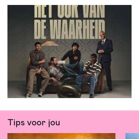
Kolf, Donny Ronny en Bilal El Aoumari
kersverse theatercollectief Nieuw Amsterdam, bestaande uit
Achraf Koutet, Daniël Kolf, Bilal El Aoumari en Gover Meit.
Regie
Aus Greidanus jr.
Nieuw Amsterdam wil met nieuwe verhalen en andere
perspectieven zoeken naar manieren om het verleden, het
Meer
script: Vincent van der Valk
heden en de toekomst van Nederland opnieuw te verbeelden.
informatie
De naam Nieuw Amsterdam verwijst daarbij niet alleen naar de
historische naam van New York, maar vormt ook een knipoog
naar de gevestigde gezelschappen in de stad.
Tips voor jou