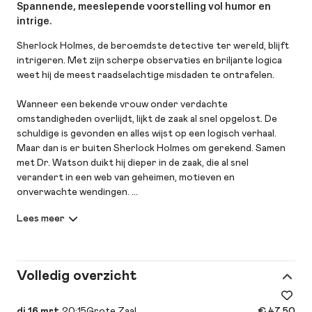
Spannende, meeslepende voorstelling vol humor en
intrige.
Sherlock Holmes, de beroemdste detective ter wereld, blijft
intrigeren. Met zijn scherpe observaties en briljante logica
weet hij de meest raadselachtige misdaden te ontrafelen.
Wanneer een bekende vrouw onder verdachte
omstandigheden overlijdt, lijkt de zaak al snel opgelost. De
schuldige is gevonden en alles wijst op een logisch verhaal.
Maar dan is er buiten Sherlock Holmes om gerekend. Samen
met Dr. Watson duikt hij dieper in de zaak, die al snel
verandert in een web van geheimen, motieven en
onverwachte wendingen.
Het publiek wordt uitgedaagd om zelf mee te puzzelen: welke
aanwijzingen doen er écht toe? Wie spreekt de waarheid – en
wie verbergt iets?
Zoals Sherlock Holmes zelf zegt: “Wanneer je het
Volledig overzicht
onmogelijke hebt uitgesloten, moet wat overblijft – hoe
onwaarschijnlijk ook – de waarheid zijn.” Kun jij de waarheid
vinden vóór Sherlock Holmes?
di 16 mrt.
20:15
Grote Zaal
€ 47,50