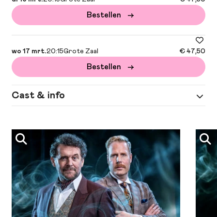
Bestellen
Stel hem op de proef in deze spannende, meeslepende
voorstelling vol humor en intrige, met een ontknoping die nog
lang blijft nazinderen.
wo 17 mrt.
20:15
Grote Zaal
€ 47,50
Bestellen
Cast & info
Spel
Mark Rietman, Ferdi Stofmeel, Fockeline
Ouwerkerk of Peggy Vrijens (delen de rol),
Myrthe Burger, Finn Poncin, Lois Senger,
Marthe Ledegang en Benjamin Jas
Regie
Jasper Verheugd