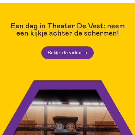
Een dag in Theater De Vest: neem
een kijkje achter de schermen!
Bekijk de video