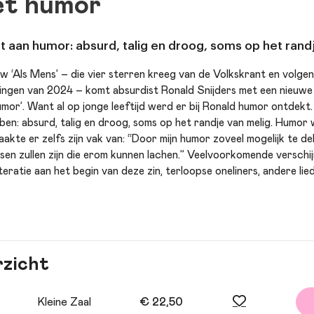
et humor
dt aan humor: absurd, talig en droog, soms op het rand
ow ‘Als Mens’ – die vier sterren kreeg van de Volkskrant en vol
lingen van 2024 – komt absurdist Ronald Snijders met een nieuwe v
mor’. Want al op jonge leeftijd werd er bij Ronald humor ontdekt. 
ben: absurd, talig en droog, soms op het randje van melig. Humor 
aakte er zelfs zijn vak van: “Door mijn humor zoveel mogelijk te dele
ensen zullen zijn die erom kunnen lachen.” Veelvoorkomende versch
literatie aan het begin van deze zin, terloopse oneliners, andere lie
rzicht
Kleine Zaal
€ 22,50