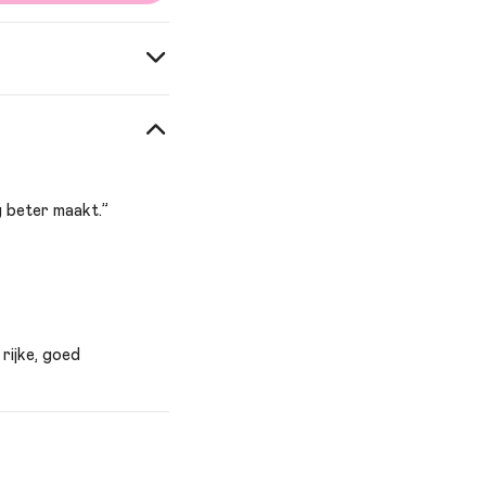
ing script: Gijsbert
g beter maakt.”
 rijke, goed