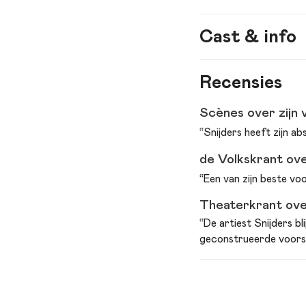
Cast & info
Spel
Ron
Recensies
Regie
Gi
Scènes over zijn v
Meer
tek
“Snijders heeft zijn a
informatie
va
de Volkskrant over
“Een van zijn beste voo
Theaterkrant over
“De artiest Snijders bl
geconstrueerde voorste