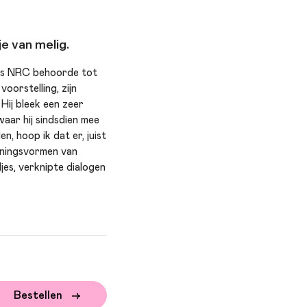
je van melig.
gens NRC behoorde tot
oorstelling, zijn
Hij bleek een zeer
waar hij sindsdien mee
n, hoop ik dat er, juist
ijningsvormen van
djes, verknipte dialogen
Bestellen