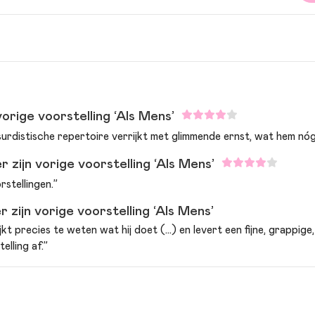
ald Snijders
jsbert van der Wal
orige voorstelling ‘Als Mens’
st: Ronald Snijders | tekstbijdragen: Fedor van Eldijk | begeleid
bsurdistische repertoire verrijkt met glimmende ernst, wat hem nó
n der Wal
 zijn vorige voorstelling ‘Als Mens’
rstellingen.”
 zijn vorige voorstelling ‘Als Mens’
ijkt precies te weten wat hij doet (…) en levert een fijne, grappige,
lling af.”