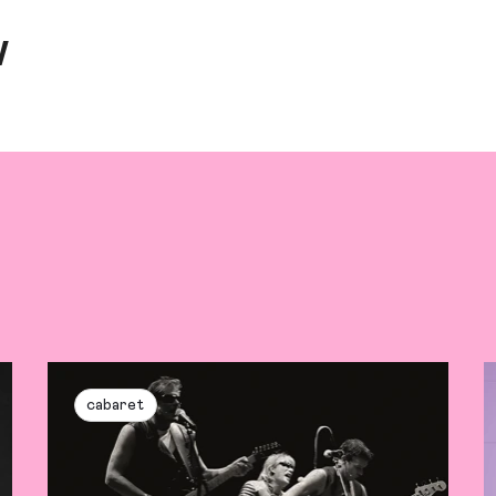
w
cabaret