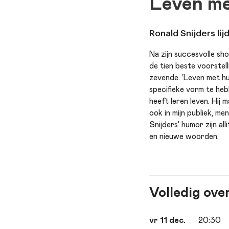
Leven m
Ronald Snijders lij
Na zijn succesvolle sh
de tien beste voorstel
zevende: ‘Leven met hu
specifieke vorm te heb
heeft leren leven. Hij m
ook in mijn publiek, m
Snijders’ humor zijn al
en nieuwe woorden.
Volledig ove
vr 11 dec.
20:30