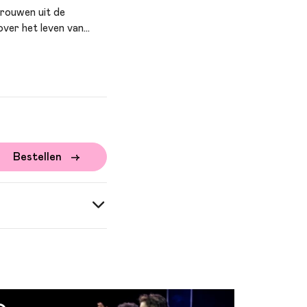
vrouwen uit de
over het leven van
 vinden in de
gebeurtenissen in het
oor iedereen die niet
Bestellen
26-2027. Dus... ga mee
 € 65,00 of bestel voor
van Est
 Schellingerhout |