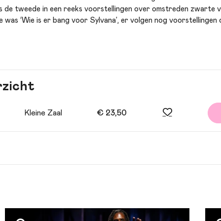
s de tweede in een reeks voorstellingen over omstreden zwarte 
e was ‘Wie is er bang voor Sylvana’, er volgen nog voorstellingen 
) en Meghan Markle (2028).
ert voorstellingen, podcasts, films en talkshows die hun wortels
ueersamenleving. De onderwerpen zijn actueel, geïnspireerd door 
 universele thematiek. Het zijn relevante en herkenbare verhalen v
rzicht
raag de eigen bubbel doorbreekt.
Kleine Zaal
€ 23,50
e Vers van De Vest is ook weer te boeken voor theaterseizoen 20
kies je eigen serie! Selecteer 5 voorstellingen en betaal slechts
0 voorstellingen (inclusief garderobe en drankje).
Lees meer
.
ey, Lars Brinkman, Marie-Claire Molly, Maartje Strijk en Jan 
Sambo
Vera Morina | Choreografie: Naïma Souhaïr | Compositie: Kaspar