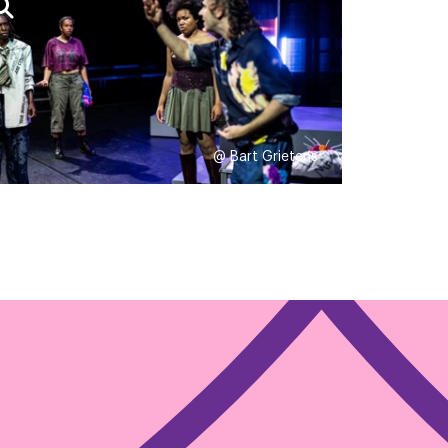
uadriyeh | Kostuum:
@ Bart Grietens