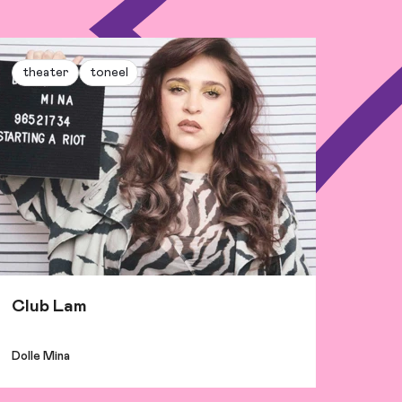
theater
toneel
Club Lam
Dolle Mina