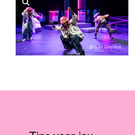
informatie
Licht:
Timo A
@ Bart Grietens