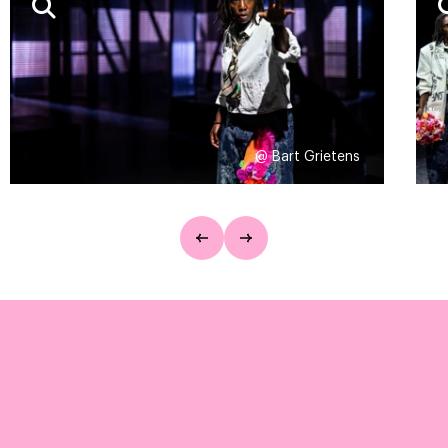
 Jasper Kayser Dramaturgie: Zamity Mitelembe | Decor: Wael Q
rling | Coproducent: ITA
@ Bart Grietens