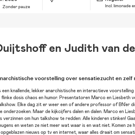
Incl. limonade 
Zonder pauze
Duijtshoff en Judith van d
anarchistische voorstelling over sensatiezucht en zelf
 is een knallende, lekker anarchistische en interactieve voorstellin
 flinke dosis chaos en humor. Presentatoren Marco en Liesbeth v
talkshow. Elke dag zit er weer een of andere professor of BN’er di
 onderzoeken. Maar de kijkcijfers dalen en dalen. Marco en Lies
ws verzinnen om hun talkshow te redden: Alle kinderen stinken! G
 leugens en weten ze niet meer wat waar is en wat niet. Komen ze h
opgeblazen nieuws op tv en internet, waar alles draait om sensati