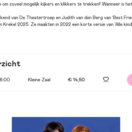
 om zoveel mogelijk kijkers en klikkers te trekken? Wanneer is het
bekend van De Theatertroep en Judith van den Berg van ‘Best Fri
n Krekel 2025. Ze maakten in 2022 een korte versie van ‘Alle kind
 een daverend succes waar de betrokkenheid en verontwaardigi
We willen met humor en verwarring kinderen – en eigenlijk ook v
nadenken en niet blind mee te lopen met de massa.”
rzicht
16:00
Kleine Zaal
€ 14,50