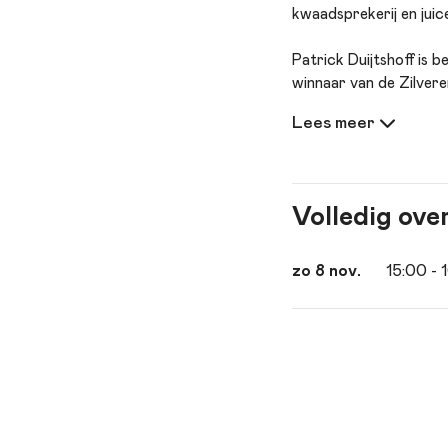
kwaadsprekerij en juice
Patrick Duijtshoff is 
winnaar van de Zilvere
KinderParade. Dat was
publiek vanaf droop. “
om kritisch te blijven 
Volledig ove
zo 8 nov.
15:00
- 