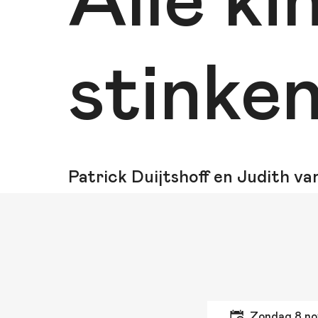
Alle ki
stinke
Patrick Duijtshoff en Judith v
zondag 8 n