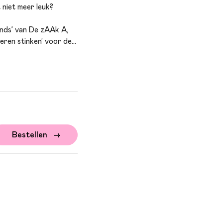
 niet meer leuk?
ends’ van De zAAk A,
eren stinken’ voor de
ng van het jonge
olwassenen – uitdagen
Bestellen