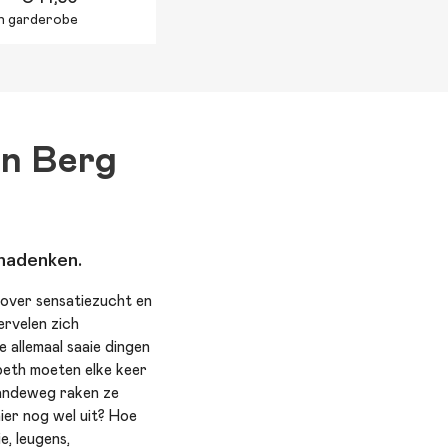
en garderobe
en Berg
 nadenken.
g over sensatiezucht en
ervelen zich
e allemaal saaie dingen
beth moeten elke keer
aandeweg raken ze
ier nog wel uit? Hoe
e, leugens,