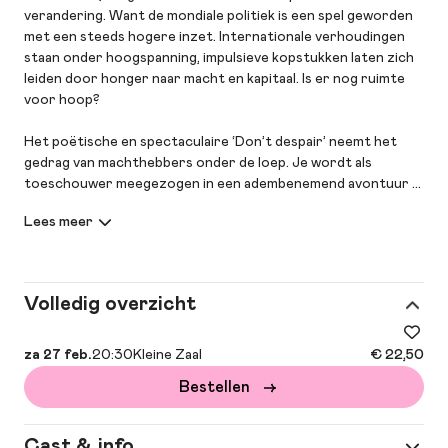
verandering. Want de mondiale politiek is een spel geworden
met een steeds hogere inzet. Internationale verhoudingen
staan onder hoogspanning, impulsieve kopstukken laten zich
leiden door honger naar macht en kapitaal. Is er nog ruimte
voor hoop?
Het poëtische en spectaculaire ‘Don’t despair’ neemt het
gedrag van machthebbers onder de loep. Je wordt als
toeschouwer meegezogen in een adembenemend avontuur –
hoog in de lucht – dat elk perspectief doet kantelen. Een
ingenieus hangend decor, een doolhof van planken, plateaus
en touwen, dwingt de performers om continu op scherp te
staan; één verkeerde stap en alles stort in. In deze
verraderlijke omgeving worden ze gedwongen te kiezen: gaan
Volledig overzicht
zij voor eigen gewin of smeden ze allianties? Een bijzondere
rol in de voorstelling is weggelegd voor zangeres en multi-
instrumentalist iET (Lisa van Viegen-Mokoginta), die met
za 27 feb.
20:30
Kleine Zaal
€ 22,50
haar warme stem, trompet en gitaar een ander perspectief
Bestellen
biedt, soms kwetsbaar en melancholiek, dan weer
doortastend en opzwepend.
Cast & info