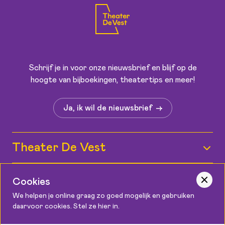
Schrijf je in voor onze nieuwsbrief en blijf op de
hoogte van bijboekingen, theatertips en meer!
Ja, ik wil de nieuwsbrief
Theater De Vest
Wie zijn wij?
Informatie
Cookies
Medewerkers
We helpen je online graag zo goed mogelijk en gebruiken
Kaartverkoop
daarvoor cookies. Stel ze hier in.
Contact
Vacatures
Bereikbaarheid