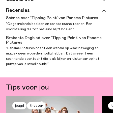
Vers van De Vest
Onze succesvolle serie Vers van De Vest is ook weer te
Spel
Recensies
dans en acrobatiek: Francesco Barba,
boeken voor theaterseizoen 2026-2027. Dus... ga mee op
Davide Bellotta, Yaniv Dagan, Candela
Scènes over ‘Tipping Point’ van Panama Pictures
theateravontuur en kies je eigen serie! Selecteer 5
Murillo, Tarek Rammo e.a.
voorstellingen en betaal slechts € 65,00 of bestel voor €
“Oogstrelende beelden en acrobatische toeren. Een
110,00 maar liefst 10 voorstellingen (inclusief garderobe en
voorstelling die tot het eind blijft boeien.”
Muziek
livemuziek: iET | muziekcompositie:
drankje).
Lees meer
.
Brabants Dagblad over ‘Tipping Point’ van Panama
Davide Bellotta en Strijbos & Van
Pictures
Rijswijk
“Panama Pictures roept een wereld op waar beweging en
muziek geen woorden nodig hebben. Dat creëert een
Meer
choreografie: Pia Meuthen |
spannende zoektocht die je als kijker en luisteraar op het
informatie
scenografie: Sammy Van den Heuvel |
puntje van je stoel houdt.”
kostuumontwerp: Sanne Reichert |
dramaturgie: Camille Paycha
Tips voor jou
jeugd
theater
t