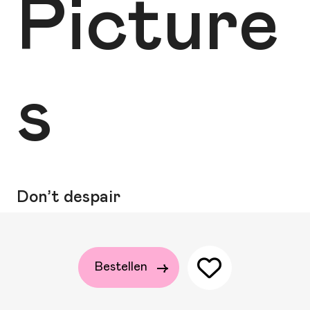
Picture
s
Don’t despair
Bestellen