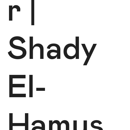
r |
Shady
El-
Hamus