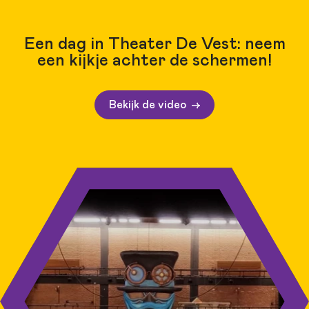
Een dag in Theater De Vest: neem
een kijkje achter de schermen!
Bekijk de video