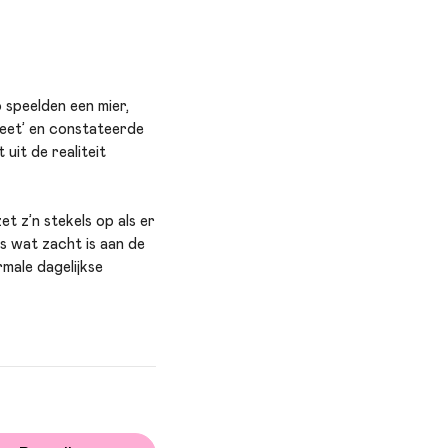
o speelden een mier,
n eet’ en constateerde
uit de realiteit
et z’n stekels op als er
es wat zacht is aan de
rmale dagelijkse