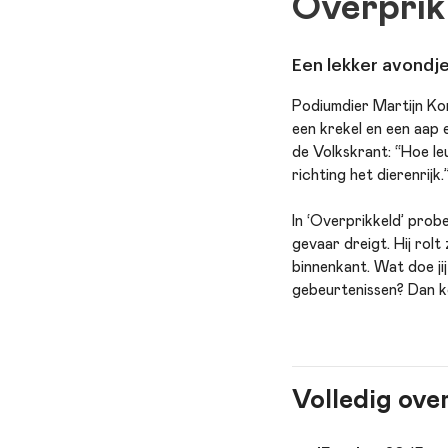
Overprik
Een lekker avondje 
Podiumdier Martijn Kon
een krekel en een aap 
de Volkskrant: “Hoe leu
richting het dierenrijk.
In ‘Overprikkeld’ probe
gevaar dreigt. Hij rolt
binnenkant. Wat doe jij
gebeurtenissen? Dan kom
Volledig ove