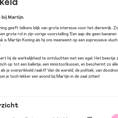
keld
bij Martijn.
ing geeft telkens blijk van grote interesse voor het dierenrijk. Z
een grote rol in zijn vorige voorstelling ‘Een aap die geen banane
k is Martijn Koning als hij ons meeneemt op een expressieve vlucht 
”
ert hij de werkelijkheid te ontvluchten met een egel. Het beestje z
 zich op tot een balletje, een ministootkussen, en beschermt zo all
 als je overprikkeld raakt? Van de wereld, de politiek, van doodno
 je toch lekker een avond bij Martijn in de zaal zitten!
rzicht