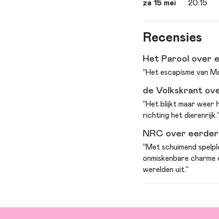
za 15 mei
20:15
Recensies
Het Parool over e
“Het escapisme van Mar
de Volkskrant ove
“Het blijkt maar weer h
richting het dierenrijk.
NRC over eerdere
“Met schuimend spelple
onmiskenbare charme en
werelden uit.”