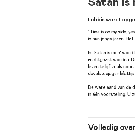
Satan is
Lebbis wordt opgej
“Time is on my side, ye
in hun jonge jaren. Het
In ‘Satan is moe’ word
rechtgezet worden. De
leven te lijf zoals no
duvelstoejager Mattijs
De ware aard van de du
in één voorstelling. U
Volledig ove