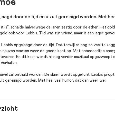
 moe
aagd door de tijd en u zult gereinigd worden. Met hee
s it is”, schalde halverwege de jaren zestig door de ether. Het go
 gold ook voor Lebbis. Tijd was zijn vriend, maar is een jager gew
t Lebbis opgejaagd door de tijd. Dat terwijl er nog zo veel te zeg
 neuzen moeten weer de goede kant op. Met onbedaarlijke energ
oit tevoren. En dit keer wordt hij nog verder muzikaal opgezweept
 Verhallen.
ivel zal onthuld worden. De sluier wordt opgelicht. Lebbis propt
 zult gereinigd worden. Met heel veel humor, dat dan weer wel.
rzicht