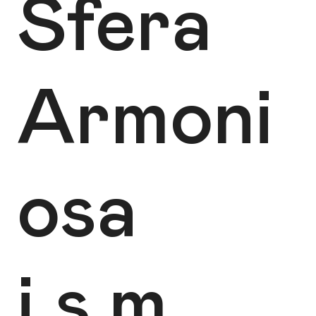
Sfera
Armoni
osa
i.s.m.