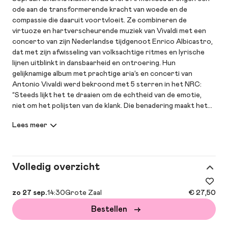
ode aan de transformerende kracht van woede en de
compassie die daaruit voortvloeit. Ze combineren de
virtuoze en hartverscheurende muziek van Vivaldi met een
concerto van zijn Nederlandse tijdgenoot Enrico Albicastro,
dat met zijn afwisseling van volksachtige ritmes en lyrische
lijnen uitblinkt in dansbaarheid en ontroering. Hun
gelijknamige album met prachtige aria’s en concerti van
Antonio Vivaldi werd bekroond met 5 sterren in het NRC:
“Steeds lijkt het te draaien om de echtheid van de emotie,
niet om het polijsten van de klank. Die benadering maakt het
album ook zo meeslepend, want er staat overduidelijk iets
wezenlijks op het spel.”
Programma
Volledig overzicht
Antonio Vivaldi – La fida ninfa RV 714
*Alma oppressa
*Dite, ohimè! Ditelo al fine
zo 27 sep.
14:30
Grote Zaal
€ 27,50
Bestellen
Antonio Vivaldi – Concerto in d klein “Madrigalesco” RV 129