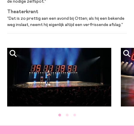
de nodige zelfspot.”
informatie
Janneke de Bijl en Pleuni van Loon |
decor: Simon Haen | lichtontwerp:
Theaterkrant
Evelyn van ’t Hof | techniek: Bart
“Dat is zo prettig aan een avond bij Otten; als hij een bekende
weg inslaat, neemt hij eigenlijk altijd een verfrissende afslag.”
Brandt