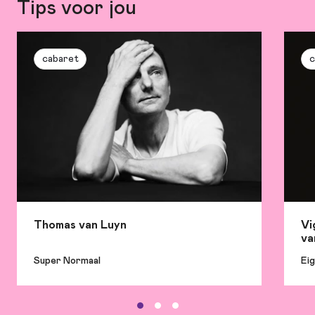
Tips voor jou
cabaret
c
Thomas van Luyn
Vi
va
Super Normaal
Eig