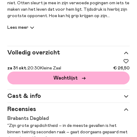
niet. Otten sleurt je mee in zijn verwoede pogingen om iets te
maken van het leven dat voor hem ligt. Tijdsdruk is hierbij zijn
grootste opponent. Hoe kan hij grip krijgen op zijn
gezondheid, het ouder worden, het vaderschap en de liefde?
“Zijn grote grapdichtheid – in de meeste gevallen is het
binnen twintig seconden raak – gaat doorgaans gepaard met
de nodige zelfspot.” (Brabants Dagblad)
Volledig overzicht
za 31 okt.
20:30
Kleine Zaal
€ 26,50
Wachtlijst
Cast & info
Spel
Recensies
Jochen Otten
Brabants Dagblad
Regie
Pleuni van Loon
“Zijn grote grapdichtheid – in de meeste gevallen is het
binnen twintig seconden raak – gaat doorgaans gepaard met
Meer
tekst: Jochen Otten | tekstbijdragen: