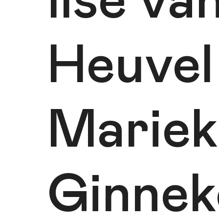
Ilse va
Heuvel
Mariek
Ginnek