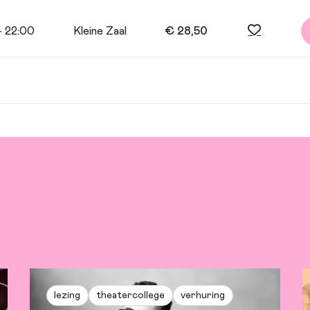
- 22:00
Kleine Zaal
€ 28,50
n den Heuvel en Marieke van Ginneken
 Doorn
lezing
theatercollege
verhuring