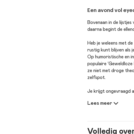
Een avond vol eyeo
Bovenaan in de lijstjes
daarna begint de elle
Heb je weleens met de h
rustig kunt blijven als
Op humoristische en i
populaire ‘Geweldloze
ze niet met droge theo
zelfspot.
Je krijgt ongevraagd a
opvoeder stevig in je 
eyeopeners, praktische
Of je nu ouder, verzor
frisse blik op opvoede
Volledig ove