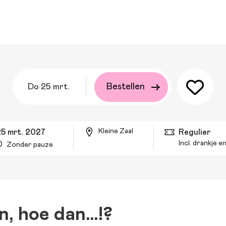
do 25 mrt.
Bestellen
Kleine Zaal
25 mrt. 2027
Regulier
Incl. drankje 
0
Zonder pauze
, hoe dan…!?