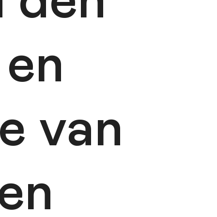
n den
 en
e van
en