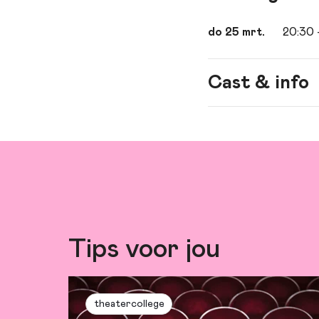
do 25 mrt.
20:30
Cast & info
Spel
met: Ilse va
Regie
Belinda van
Tips voor jou
theatercollege