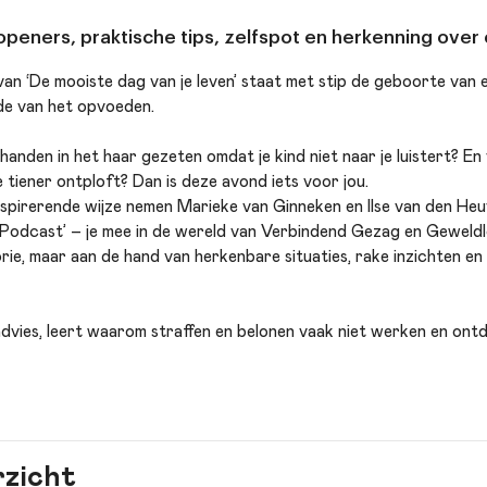
peners, praktische tips, zelfspot en herkenning ove
 van ‘De mooiste dag van je leven’ staat met stip de geboorte van e
nde van het opvoeden.
anden in het haar gezeten omdat je kind niet naar je luistert? En vr
 je tiener ontploft? Dan is deze avond iets voor jou.
nspirerende wijze nemen Marieke van Ginneken en Ilse van den Heu
 Podcast’ – je mee in de wereld van Verbindend Gezag en Geweld
rie, maar aan de hand van herkenbare situaties, rake inzichten en 
dvies, leert waarom straffen en belonen vaak niet werken en ontde
schoenen kunt blijven staan, zonder de verbinding te verliezen. Er
 tips en vooral: herkenning.
ger of leerkracht bent: je verlaat het theater gegarandeerd met 
n. Want opvoeden doe je zo!
rzicht