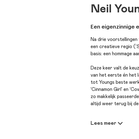
Neil You
Een eigenzinnige 
Na drie voorstellingen
een creatieve regio (‘
basis: een hommage aa
Deze keer valt de keuz
van het eerste én het 
tot Youngs beste werk,
‘Cinnamon Girl’ en ‘Cow
zo makkelijk passeerd
altijd weer terug bij de
Her Majesty legt de nad
afgeweken van het geba
nostalgische topavond 