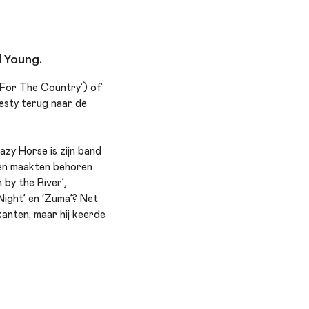
 Young.
y For The Country’) of
jesty terug naar de
zy Horse is zijn band
amen maakten behoren
by the River’,
Night’ en ‘Zuma’? Net
anten, maar hij keerde
 dat er wordt
ster zelf, tijdens een