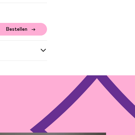
Bestellen
 Bond | bas en zang: