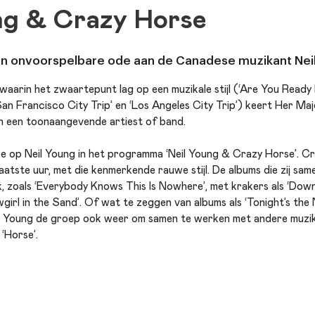
ng & Crazy Horse
en onvoorspelbare ode aan de Canadese muzikant Neil
 waarin het zwaartepunt lag op een muzikale stijl (‘Are You Read
San Francisco City Trip’ en ‘Los Angeles City Trip’) keert Her Ma
n een toonaangevende artiest of band.
e op Neil Young in het programma ‘Neil Young & Crazy Horse’. Cra
laatste uur, met die kenmerkende rauwe stijl. De albums die zij s
 zoals ‘Everybody Knows This Is Nowhere’, met krakers als ‘Down 
girl in the Sand’. Of wat te zeggen van albums als ‘Tonight’s the 
e Young de groep ook weer om samen te werken met andere muzik
 ‘Horse’.
ruk op het oeuvre uit de jaren zeventig, al sluit de band niet uit
ande pad. Eigenzinnig, onvoorspelbaar en weerbarstig als de mee
in beeld en geluid.