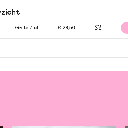
rzicht
Grote Zaal
€ 29,50
g: Jelle Paulusma en Theo Sieben | gitaar, toetsen en zang: Paul
ers | drums en zang: Bauke Bakker