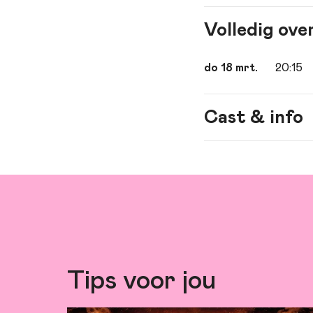
Volledig ove
do 18 mrt.
20:15
Cast & info
Spel
gitaar en zan
Dirk Schreud
Tips voor jou