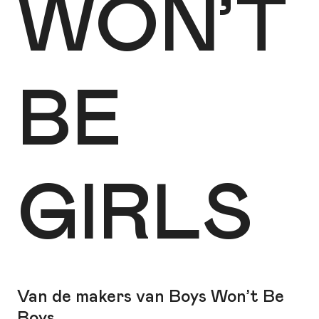
WON’T
BE
GIRLS
Van de makers van Boys Won’t Be
Boys