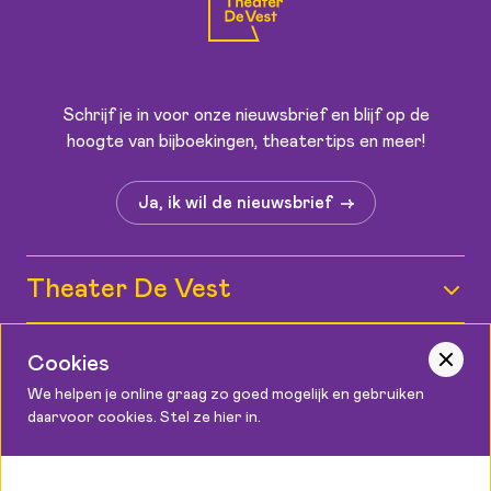
Schrijf je in voor onze nieuwsbrief en blijf op de
hoogte van bijboekingen, theatertips en meer!
Ja, ik wil de nieuwsbrief
Theater De Vest
Wie zijn wij?
Informatie
Cookies
Medewerkers
We helpen je online graag zo goed mogelijk en gebruiken
Kaartverkoop
daarvoor cookies. Stel ze hier in.
Contact
Vacatures
Bereikbaarheid
Podium Cadeaukaart
Theater De Vest
Zaalplattegronden