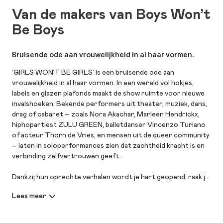
Van de makers van Boys Won’t
Be Boys
Bruisende ode aan vrouwelijkheid in al haar vormen.
‘GIRLS WON’T BE GIRLS’ is een bruisende ode aan
vrouwelijkheid in al haar vormen. In een wereld vol hokjes,
labels en glazen plafonds maakt de show ruimte voor nieuwe
invalshoeken. Bekende performers uit theater, muziek, dans,
drag of cabaret – zoals Nora Akachar, Marleen Hendrickx,
hiphopartiest ZULU GREEN, balletdanser Vincenzo Turiano
of acteur Thorn de Vries, en mensen uit de queer community
– laten in soloperformances zien dat zachtheid kracht is en
verbinding zelfvertrouwen geeft.
Dankzij hun oprechte verhalen wordt je hart geopend, raak je
tot tranen toe geroerd, rol je van je stoel van het lachen en
krijgt je wereldbeeld een verfrissende boost. Dus voel je
welkom en lach, huil en twijfel met ze mee. Maar let op: deze
show kan je je leven zomaar veranderen. Want waarom zou je