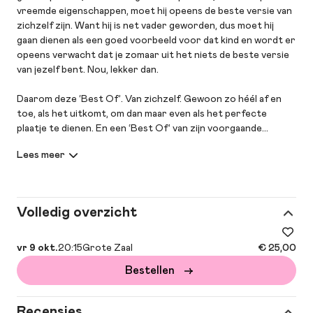
vreemde eigenschappen, moet hij opeens de beste versie van
zichzelf zijn. Want hij is net vader geworden, dus moet hij
gaan dienen als een goed voorbeeld voor dat kind en wordt er
opeens verwacht dat je zomaar uit het niets de beste versie
van jezelf bent. Nou, lekker dan.
Daarom deze ‘Best Of’. Van zichzelf. Gewoon zo héél af en
toe, als het uitkomt, om dan maar even als het perfecte
plaatje te dienen. En een ‘Best Of’ van zijn voorgaande
voorstellingen. Voor de show. Met een nieuwe insteek, maar
daar kom je vanzelf achter.
Volledig overzicht
vr 9 okt.
20:15
Grote Zaal
€ 25,00
Bestellen
Recensies