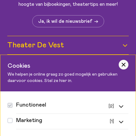
hoogte van bijboekingen, theatertips en meer!
Ja, ik wil de nieuwsbrief
Theater De Vest
Wie zijn wij?
Informatie
Cookies
Medewerkers
We helpen je online graag zo goed mogelijk en gebruiken
Kaartverkoop
daarvoor cookies. Stel ze hier in.
Contact
Vacatures
Bereikbaarheid
Podium Cadeaukaart
Theater De Vest
Zaalplattegronden
Canadaplein 2, 1811 KE Alkmaar
Functioneel
[2]
Steun ons
072 548 9999
Toegankelijkheid
Privacy & cookies
Functionele cookies
info@theaterdevest.nl
Marketing
[1]
Route
Theatertechniek
Zonder deze cookies kan de website niet goed werken.
Ze zijn o.a. nodig voor het inloggen en het
Tracking cookies