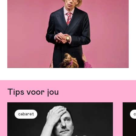
Tips voor jou
cabaret
c