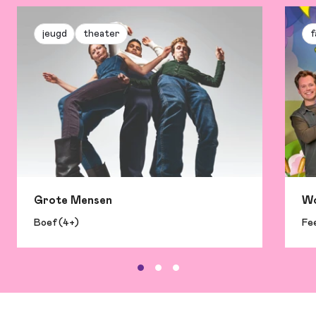
jeugd
theater
f
Grote Mensen
Wo
Boef (4+)
Fee