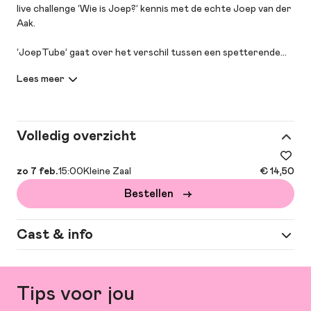
live challenge ‘Wie is Joep?’ kennis met de echte Joep van der
Aak.
‘JoepTube’ gaat over het verschil tussen een spetterende
video met heel veel views en de banale werkelijkheid waarin die
tot stand kwam. Tussen wat we willen dat anderen zien en wie
we zijn als niemand kijkt. Tussen likes en liefde. Een
ontregelende, lachwekkende theaterervaring die verdacht
veel lijkt op het leven zelf.
Volledig overzicht
zo 7 feb.
15:00
Kleine Zaal
€ 14,50
Bestellen
Cast & info
Spel
Mika de Pee e.a.
Tips voor jou
Meer
concept, tekst en artistieke leiding:
informatie
Annelies Appelhof