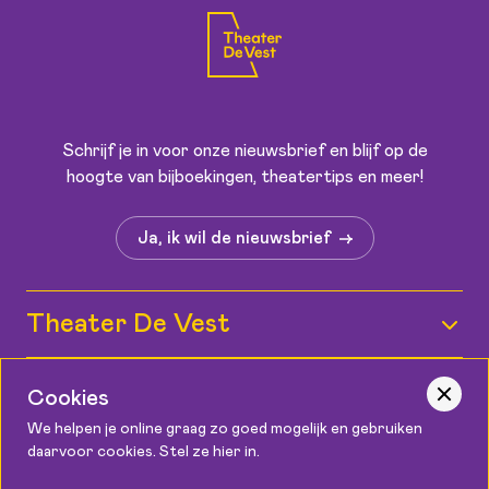
Schrijf je in voor onze nieuwsbrief en blijf op de
hoogte van bijboekingen, theatertips en meer!
Ja, ik wil de nieuwsbrief
Theater De Vest
Wie zijn wij?
Informatie
Cookies
Medewerkers
We helpen je online graag zo goed mogelijk en gebruiken
Kaartverkoop
daarvoor cookies. Stel ze hier in.
Contact
Vacatures
Bereikbaarheid