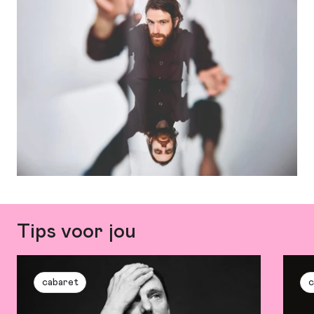
Tips voor jou
cabaret
c