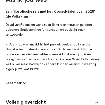
Een filosofische reis met het ‘Comedytalent van 2026’
(de Volkskrant).
David van Rosmalen werd ruim 16 miljoen minuten geleden
geboren. Sindsdien heeft hij vragen en zoekt hij naar
antwoorden.
In ‘Als ik jou was’ maakt hij het publiek deelgenoot van die
filosofische ontdekkingsreis door zijn leven. David kijkt terug
op de keuzes die hem hebben gemaakt tot wie hij nu is en
vraagt zich af: had ik anders kunnen kiezen? Want hij kan doen
wat hij wil, maar had hij ook anders kunnen willen? En weet hij
eigenlijk wel wat hij wil?
In 2025 won David de studenten-, publieks- en juryprijs op het
Leids Cabaret Festival. “Een intelligente mengeling van
(woord)grappen, spoken word, pianoliedjes en nederhiphop,”
zag de Volkskrant en riep Van Rosmalen direct uit tot
Comedytalent van 2026.
Volledig overzicht