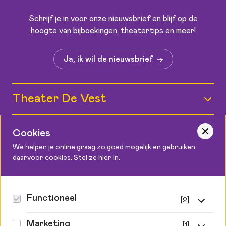
Schrijf je in voor onze nieuwsbrief en blijf op de
hoogte van bijboekingen, theatertips en meer!
Ja, ik wil de nieuwsbrief
Theater De Vest
Wie zijn wij?
Informatie
Cookies
Medewerkers
We helpen je online graag zo goed mogelijk en gebruiken
Kaartverkoop
daarvoor cookies. Stel ze hier in.
Contact
Vacatures
Bereikbaarheid
Podium Cadeaukaart
Theater De Vest
Zaalplattegronden
Canadaplein 2, 1811 KE Alkmaar
Functioneel
[2]
Steun ons
072 548 9999
Toegankelijkheid
Privacy & cookies
Functionele cookies
info@theaterdevest.nl
Marketing
[1]