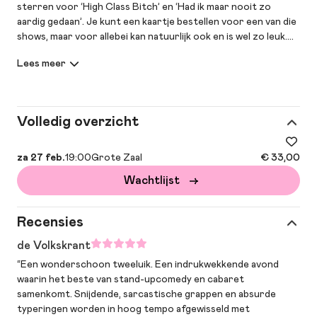
sterren voor ‘High Class Bitch’ en ‘Had ik maar nooit zo
aardig gedaan’. Je kunt een kaartje bestellen voor een van die
shows, maar voor allebei kan natuurlijk ook en is wel zo leuk.
Smart secure tickets
Voor deze voorstelling verkopen wij smart secure tickets.
Dit zijn digitale tickets die na aankoop niet direct gedownload
kunnen worden, om illegale doorverkoop te voorkomen.
Volledig overzicht
Vanaf één uur voor aanvang zijn deze tickets beschikbaar in je
account. Secure tickets werken met een QR-code die elke 15
seconden verandert. Deze tickets zijn persoonlijk en niet
za 27 feb.
19:00
Grote Zaal
€ 33,00
overdraagbaar. Je kunt ze daarom niet cadeau geven of
Wachtlijst
doorverkopen.
Lees meer
.
Recensies
de Volkskrant
“Een wonderschoon tweeluik. Een indrukwekkende avond
waarin het beste van stand-upcomedy en cabaret
samenkomt. Snijdende, sarcastische grappen en absurde
typeringen worden in hoog tempo afgewisseld met