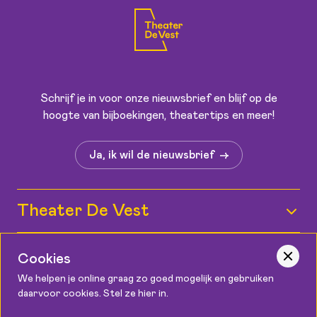
Schrijf je in voor onze nieuwsbrief en blijf op de
hoogte van bijboekingen, theatertips en meer!
Ja, ik wil de nieuwsbrief
Theater De Vest
Wie zijn wij?
Informatie
Cookies
Medewerkers
We helpen je online graag zo goed mogelijk en gebruiken
Kaartverkoop
daarvoor cookies. Stel ze hier in.
Contact
Vacatures
Bereikbaarheid