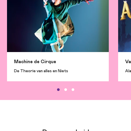
informatie
Chiara Re | decor: Ascon de Nijs
Machine de Cirque
Va
De Theorie van alles en Niets
Ala