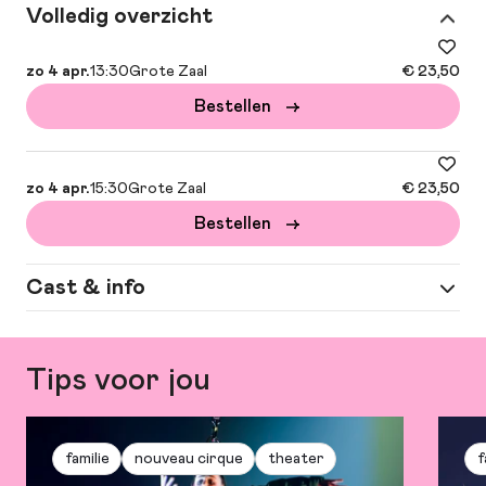
Volledig overzicht
zo 4 apr.
13:30
Grote Zaal
€ 23,50
Bestellen
zo 4 apr.
15:30
Grote Zaal
€ 23,50
Bestellen
Cast & info
Spel
Polle Vrienten en Max Laros
Tips voor jou
Muziek
Erik de Reus | liedteksten: Ivo de Wijs
Regie
Jelle Kuiper
familie
nouveau cirque
theater
f
Meer
script: Jelle Kuiper | choreografie: