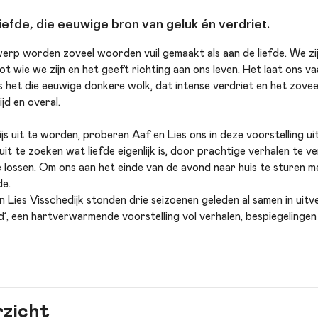
liefde, die eeuwige bron van geluk én verdriet.
erp worden zoveel woorden vuil gemaakt als aan de liefde. We zi
t wie we zijn en het geeft richting aan ons leven. Het laat ons va
s het die eeuwige donkere wolk, dat intense verdriet en het zoveelst
tijd en overal.
js uit te worden, proberen Aaf en Lies ons in deze voorstelling ui
it te zoeken wat liefde eigenlijk is, door prachtige verhalen te v
 lossen. Om ons aan het einde van de avond naar huis te sturen 
de.
 Lies Visschedijk stonden drie seizoenen geleden al samen in uit
d’, een hartverwarmende voorstelling vol verhalen, bespiegelingen
ossen het wel weer op’ is een van de best beluisterde van Nederla
rzicht