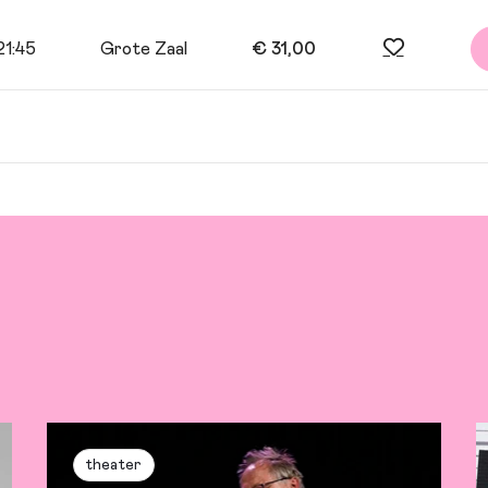
21:45
Grote Zaal
€ 31,00
Corstius en Lies Visschedijk
theater