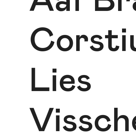
Aaf Br
Corsti
Lies
Vissch