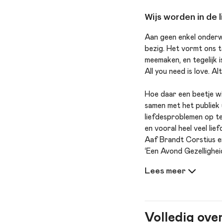
Wijs worden in de 
Aan geen enkel onderw
bezig. Het vormt ons to
meemaken, en tegelijk i
All you need is love. Al
Hoe daar een beetje wi
samen met het publiek u
liefdesproblemen op te
en vooral heel veel lief
Aaf Brandt Corstius en
‘Een Avond Gezellighei
podcast ‘Aaf en Lies l
Volledig ove