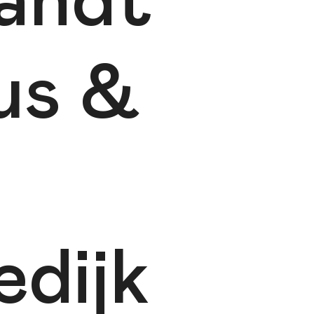
andt
us &
edijk