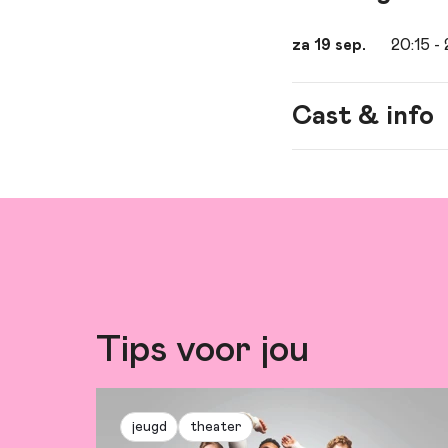
za 19 sep.
20:15
- 
Cast & info
Spel
Aaf Brandt 
Regie
Kiki Jaski
Tips voor jou
jeugd
theater