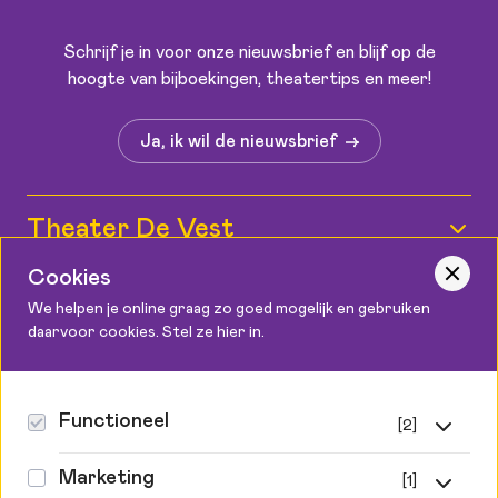
Schrijf je in voor onze nieuwsbrief en blijf op de
hoogte van bijboekingen, theatertips en meer!
Ja, ik wil de nieuwsbrief
Theater De Vest
Wie zijn wij?
Cookies
Informatie
We helpen je online graag zo goed mogelijk en gebruiken
Medewerkers
daarvoor cookies. Stel ze hier in.
Kaartverkoop
Contact
Vacatures
Bereikbaarheid
Podium Cadeaukaart
Theater De Vest
Functioneel
[2]
Zaalplattegronden
Canadaplein 2, 1811 KE Alkmaar
Steun ons
Functionele cookies
072 548 9999
Toegankelijkheid
Marketing
[1]
Privacy & cookies
info@theaterdevest.nl
Zonder deze cookies kan de website niet goed werken.