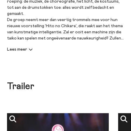
roeping: de muziek, de choreografie, het licht, de kostuums,
tot aan de drumstokken toe: alles wordt zelf bedacht en
gemaakt.
De groep neemt meer dan veertig trommels mee voor hun
nieuwe voorstelling ‘Hito no Chikara’, die raakt aan het thema
van kunstmatige intelligentie. Zal er ooit een machine zijn die
taiko kan spelen met ongeëvenaarde nauwkeurigheid? Zullen
geavanceerde algoritmes de muziek menselijk laten klinken?
De drummers van Yamato weten het niet, maar tot het zover
is, zetten ze hun fysieke en mentale kracht in voor een
voorstelling met een kloppend hart.
Trailer