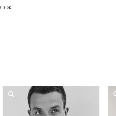
 je op:
uke