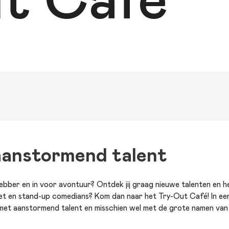
t Café
anstormend talent
fhebber en in voor avontuur? Ontdek jij graag nieuwe talenten en 
ret en stand-up comedians? Kom dan naar het Try-Out Café! In e
 met aanstormend talent en misschien wel met de grote namen van m