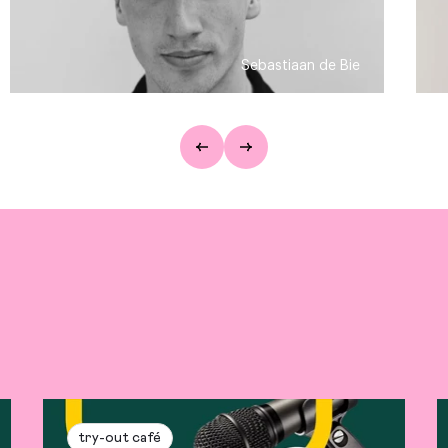
Sebastiaan de Bie
try-out café