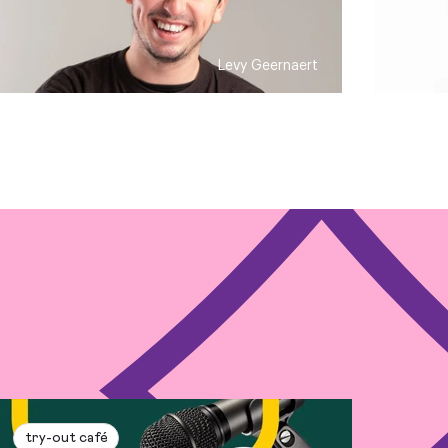
Levy Geernaert
try-out café