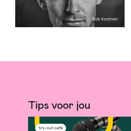
Bob Koomen
Tips voor jou
try-out café