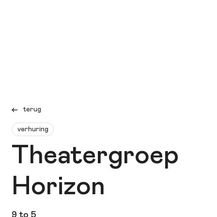
terug
verhuring
Theatergroep
Horizon
9 to 5