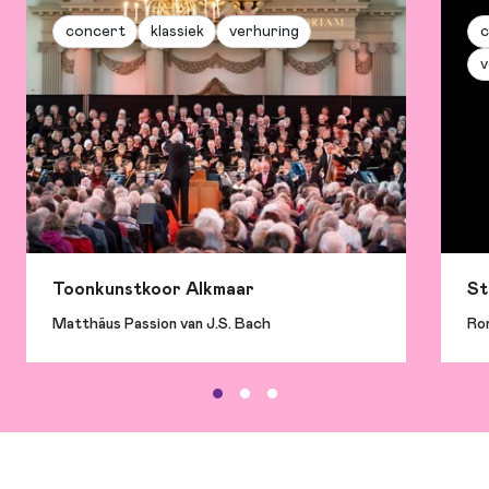
concert
klassiek
verhuring
c
v
Toonkunstkoor Alkmaar
St
Matthäus Passion van J.S. Bach
Ro