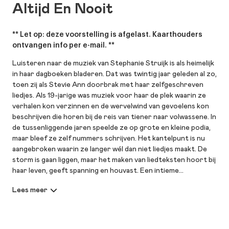
Altijd En Nooit
** Let op: deze voorstelling is afgelast. Kaarthouders
ontvangen info per e-mail. **
Luisteren naar de muziek van Stephanie Struijk is als heimelijk
in haar dagboeken bladeren. Dat was twintig jaar geleden al zo,
toen zij als Stevie Ann doorbrak met haar zelfgeschreven
liedjes. Als 19-jarige was muziek voor haar de plek waarin ze
verhalen kon verzinnen en de wervelwind van gevoelens kon
beschrijven die horen bij de reis van tiener naar volwassene. In
de tussenliggende jaren speelde ze op grote en kleine podia,
maar bleef ze zelf nummers schrijven. Het kantelpunt is nu
aangebroken waarin ze langer wél dan niet liedjes maakt. De
storm is gaan liggen, maar het maken van liedteksten hoort bij
haar leven, geeft spanning en houvast. Een intieme
muziekshow vol persoonlijke teksten.
SpraakMakers
Luister voorafgaand aan de voorstelling naar een kort
achtergrondverhaal van de maker! Waarom wilde hij deze