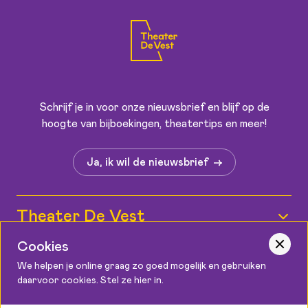
Schrijf je in voor onze nieuwsbrief en blijf op de
hoogte van bijboekingen, theatertips en meer!
Ja, ik wil de nieuwsbrief
Theater De Vest
Wie zijn wij?
Cookies
Informatie
We helpen je online graag zo goed mogelijk en gebruiken
Medewerkers
daarvoor cookies. Stel ze hier in.
Kaartverkoop
Contact
Vacatures