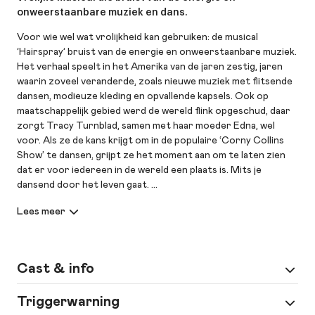
onweerstaanbare muziek en dans.
Voor wie wel wat vrolijkheid kan gebruiken: de musical
‘Hairspray’ bruist van de energie en onweerstaanbare muziek.
Het verhaal speelt in het Amerika van de jaren zestig, jaren
waarin zoveel veranderde, zoals nieuwe muziek met flitsende
dansen, modieuze kleding en opvallende kapsels. Ook op
maatschappelijk gebied werd de wereld flink opgeschud, daar
zorgt Tracy Turnblad, samen met haar moeder Edna, wel
voor. Als ze de kans krijgt om in de populaire ‘Corny Collins
Show’ te dansen, grijpt ze het moment aan om te laten zien
dat er voor iedereen in de wereld een plaats is. Mits je
dansend door het leven gaat.
‘Hairspray’ is een musical comedy met een enorm hart,
spetterende nummers en swingende dansmoves, een kleurrijk
feelgood-spektakel waarin dromen uitkomen en de eerste
danspas alles kan veranderen. Gespeeld door een
sterrencast met onder anderen Richard Groenendijk, Nurlaila
Cast & info
Karim, Tamar Floor en Rein van Duivenboden: dit wordt
onvervalste musical comedy!
Spel
Edna Turnblad: Richard Groenendijk |
Triggerwarning
Tracy Turnblad: Tamar Floor |