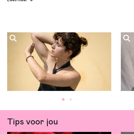
het centrum het festivalterrein.
De Popronde is in elke stad gratis toegankelijk.
Line up in Grand Café Klunder:
tjels – 20.30 – 21.15u
tjels is een kunstenaar met een passie voor het vertellen van
verhalen via muziek. Ze zoekt naar de balans tussen
kwetsbaarheid en kracht, waarbij haar liedjes persoonlijke
ervaringen weerspiegelen en een zoektocht naar betekenis.
Haar optredens zijn al vergeleken met de grillige
overpeinzingen van AURORA vermengd met de ingetogen
maar indringende verhalen van Adrienne Lenke.
Coos – 21.45 – 22.30u
Coos schrijft ongefilterde indie folk/pop nummers met
teksten rechtstreeks uit haar dagboek. De band heeft een
chemie gebaseerd op diepe vriendschap en speelt vol euforie
Tips voor jou
met zesstemmige vocalen. Coos haar emoties sturen de
muziek, de liedjes variëren van klein en intiem tot groots en
intens.