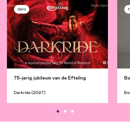
dans
t
Meer info op:
https://popronde.nl/steden/alkmaar
75-jarig jubileum van de Efteling
Bo
Darkride (2027)
Bo