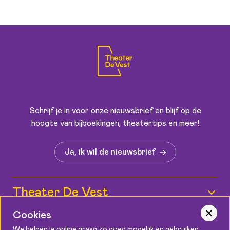
Schrijf je in voor onze nieuwsbrief en blijf op de
hoogte van bijboekingen, theatertips en meer!
Ja, ik wil de nieuwsbrief
Theater De Vest
Wie zijn wij?
Cookies
Informatie
We helpen je online graag zo goed mogelijk en gebruiken