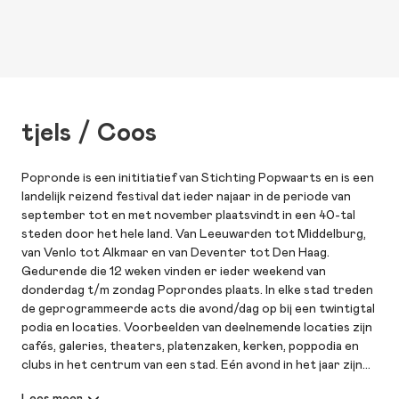
tjels / Coos
Popronde is een inititiatief van Stichting Popwaarts en is een
landelijk reizend festival dat ieder najaar in de periode van
september tot en met november plaatsvindt in een 40-tal
steden door het hele land. Van Leeuwarden tot Middelburg,
van Venlo tot Alkmaar en van Deventer tot Den Haag.
Gedurende die 12 weken vinden er ieder weekend van
donderdag t/m zondag Poprondes plaats. In elke stad treden
de geprogrammeerde acts die avond/dag op bij een twintigtal
podia en locaties. Voorbeelden van deelnemende locaties zijn
cafés, galeries, theaters, platenzaken, kerken, poppodia en
clubs in het centrum van een stad. Eén avond in het jaar zijn
die de etalage voor de nieuwe generatie popmuzikanten en is