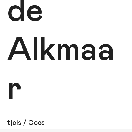
de
Alkmaa
r
tjels / Coos