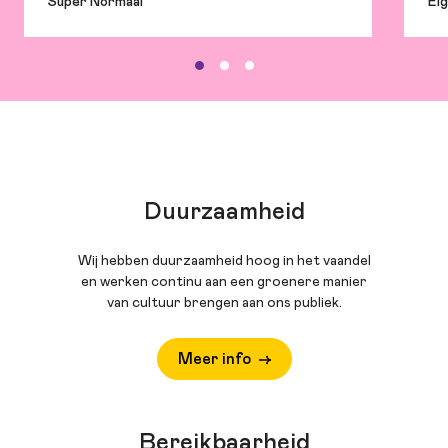
Super Normaal
Eig
Duurzaamheid
Wij hebben duurzaamheid hoog in het vaandel
en werken continu aan een groenere manier
van cultuur brengen aan ons publiek.
Meer info
Bereikbaarheid