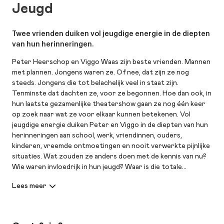
Jeugd
Twee vrienden duiken vol jeugdige energie in de diepten
van hun herinneringen.
Peter Heerschop en Viggo Waas zijn beste vrienden. Mannen
met plannen. Jongens waren ze. Of nee, dat zijn ze nog
steeds. Jongens die tot belachelijk veel in staat zijn.
Tenminste dat dachten ze, voor ze begonnen. Hoe dan ook, in
hun laatste gezamenlijke theatershow gaan ze nog één keer
op zoek naar wat ze voor elkaar kunnen betekenen. Vol
jeugdige energie duiken Peter en Viggo in de diepten van hun
herinneringen aan school, werk, vriendinnen, ouders,
kinderen, vreemde ontmoetingen en nooit verwerkte pijnlijke
situaties. Wat zouden ze anders doen met de kennis van nu?
Wie waren invloedrijk in hun jeugd? Waar is die totale
onbevangenheid gebleven? Elke vraag is een scène en elke
scène een nieuwe vraag. Ze hebben er wel hulp bij ingeroepen;
van Ruth Sahertian, een prachtig zingende jonge vrouw die
tegelijkertijd de opgewektheid van de mannen in de gaten kan
houden. En van Wouter Planteijdt als de gitarist die het