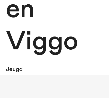
en
Viggo
Jeugd