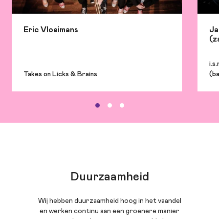
Eric Vloeimans
Ja
(z
i.s
Takes on Licks & Brains
(b
Duurzaamheid
Wij hebben duurzaamheid hoog in het vaandel
en werken continu aan een groenere manier