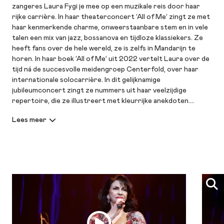
zangeres Laura Fygi je mee op een muzikale reis door haar
rijke carrière. In haar theaterconcert ‘All of Me’ zingt ze met
haar kenmerkende charme, onweerstaanbare stem en in vele
talen een mix van jazz, bossanova en tijdloze klassiekers. Ze
heeft fans over de hele wereld, ze is zelfs in Mandarijn te
horen. In haar boek ‘All of Me’ uit 2022 vertelt Laura over de
tijd ná de succesvolle meidengroep Centerfold, over haar
internationale solocarrière. In dit gelijknamige
jubileumconcert zingt ze nummers uit haar veelzijdige
repertoire, die ze illustreert met kleurrijke anekdoten.
Beleef een onvergetelijke middag met een van Nederlands
grootste zangeressen.
Dinsdagmatinee
Kom voorafgaand aan de voorstelling in de foyer genieten van
een gratis kopje koffie of thee, met live pianomuziek door
Hubert-Jan Horrocks. Na de voorstelling is er een meet &
greet of nagesprek met de artiest. Houd voor de details de
servicemail in de gaten.
Bekijk hier alle Dinsdagmatinees
.