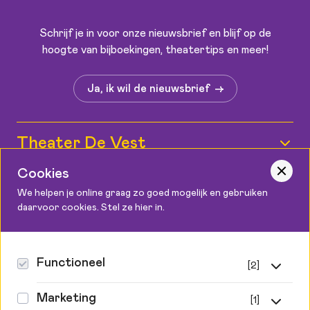
Schrijf je in voor onze nieuwsbrief en blijf op de
hoogte van bijboekingen, theatertips en meer!
Ja, ik wil de nieuwsbrief
Theater De Vest
Wie zijn wij?
Cookies
Informatie
We helpen je online graag zo goed mogelijk en gebruiken
Medewerkers
daarvoor cookies. Stel ze hier in.
Kaartverkoop
Contact
Vacatures
Bereikbaarheid
Podium Cadeaukaart
Theater De Vest
Functioneel
[2]
Zaalplattegronden
Canadaplein 2, 1811 KE Alkmaar
Steun ons
Functionele cookies
072 548 9999
Toegankelijkheid
Marketing
[1]
Privacy & cookies
info@theaterdevest.nl
Zonder deze cookies kan de website niet goed werken.