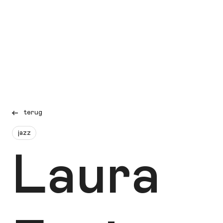
terug
jazz
Laura