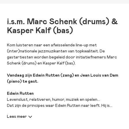
i.s.m. Marc Schenk (drums) &
Kasper Kalf (bas)
Kom luisteren naar een afwisselende line-up met
(inter)nationale jazzmuzikanten van topkwaliteit. De
gastartiesten worden begeleid door initiatiefnemers Marc
Schenk (drums) en Kasper Kalf (bas).
Vandaag zijn Edwin Rutten (zang) en Jean Louis van Dam
(piano) te gast.
Edwin Rutten
Levenslust, relativeren, humor, muziek en spelen...
Dat zijn de principes waar Edwin Rutten naar leeft. Hij is
verhalenverteller, zanger, acteur, presentator, muzikant,
docent en columnist. "Het is één grote pot verwarring", aldus
de ideeënman.