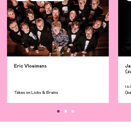
Eric Vloeimans
Ja
(z
i.s
Takes on Licks & Brains
(b