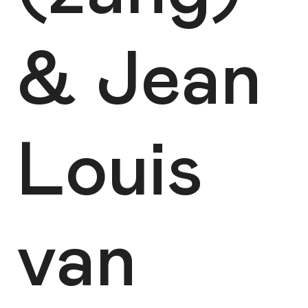
& Jean
Louis
van