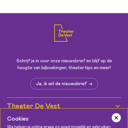
Schrijf je in voor onze nieuwsbrief en blijf op de
hoogte van bijboekingen, theatertips en meer!
Ja, ik wil de nieuwsbrief
Theater De Vest
Wie zijn wij?
Cookies
Informatie
We helpen je online graag zo goed mogelijk en gebruiken