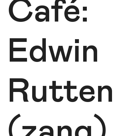
Café:
Edwin
Rutten
(zang)