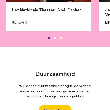
Joeri Heegstra en Max Wind de vraag:
hoever is Nederland bereid te gaan om
Het Nationale Theater | Noël Fischer
Je
die idealen waar te maken?
Vr
Richard III
LI
Duurzaamheid
Wij hebben duurzaamheid hoog in het vaandel
en werken continu aan een groenere manier
van cultuur brengen aan ons publiek.