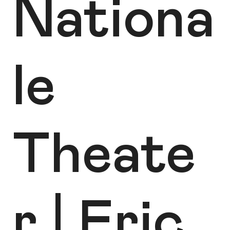
Nationa
le
Theate
r | Eric