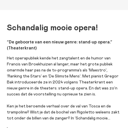
Schandalig mooie opera!
“De geboorte van een nieuw genre: stand-up opera.”
(Theaterkrant)
Het operapubliek kende het zangtalent en de humor van
Francis van Broekhuizen al langer, maar het grote publiek
omarmde haar pas na de tv-programma’s als ‘Maestro’,
‘Ranking the Stars’ en ‘De Slimste Mens’. Met pianist Gregor
Bak introduceerde ze in 2024 volgens Theaterkrant een
nieuw genre in de theaters: stand-up opera. En dat was zo’n
succes dat de voorstelling nu opnieuw te zien is.
Ken je het beroemde verhaal over de val van Tosca en de
trampoline? Wist je dat de bochel van Rigoletto weleens zakt
tot onder de billen van de zanger? In ‘Schandalig mooie
opera!’ voert Francis je mee in beroemde anekdotes en