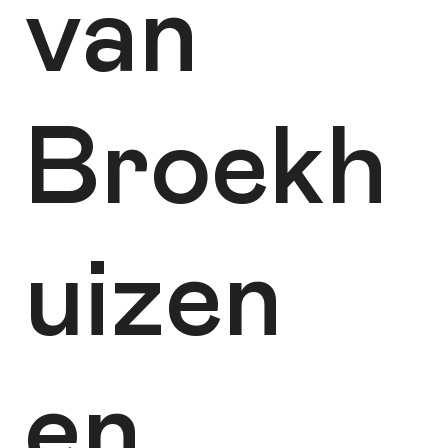
van
Broekh
uizen
en