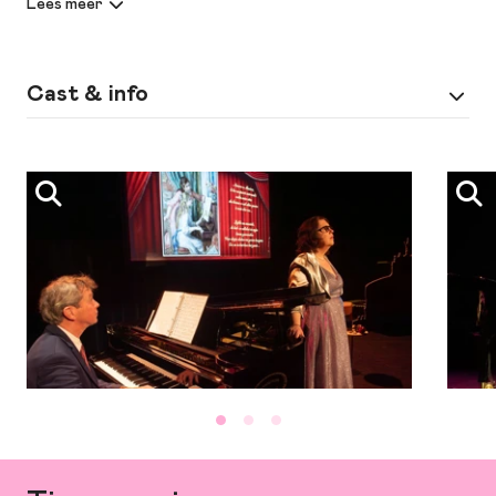
schandalen uit de operawereld. Wat gebeurt er allemaal
achter de schermen? Zijn de verhalen over moeilijke
operadiva’s waar? Natuurlijk maakt ze ook kleine uitstapjes
naar andere beroemde classics uit lichtere muziekgenres.
Cast & info
‘Schandalig mooie opera!’ wordt een leerzame en gezellige
avond vol humor en prachtige muziek van onder andere Verdi,
Spel
zang: Francis van Broekhuizen | piano: Gregor
Puccini en Mozart.
Bak