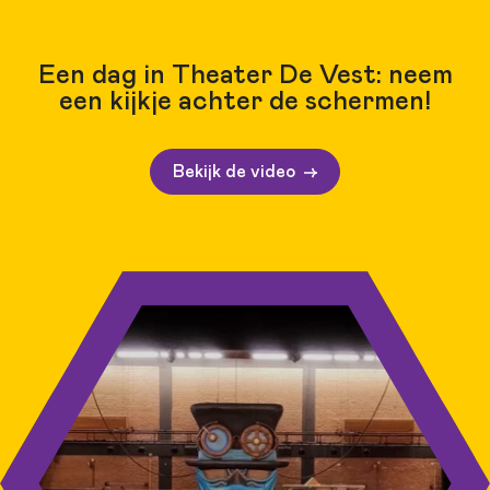
Een dag in Theater De Vest: neem
een kijkje achter de schermen!
Bekijk de video