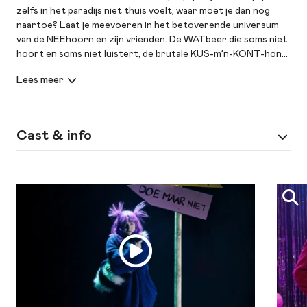
zelfs in het paradijs niet thuis voelt, waar moet je dan nog
naartoe? Laat je meevoeren in het betoverende universum
van de NEEhoorn en zijn vrienden. De WATbeer die soms niet
hoort en soms niet luistert, de brutale KUS-m’n-KONT-hond
en de WELLES-prinses die altijd gelijk wil hebben. Samen gaan
ze op zoek naar het mysterieuze NERGENS.
'De NEEhoorn' is een brutale musical voor kinderen die
durven te dromen, maar ook een feest der herkenning voor
Cast & info
(groot)ouders met een kleine eigenwijze NEEhoorn thuis.
Bovendien valt er voor een grote broer en/of zus ook veel
Spel
Daniëlle Deddens, Max Laros en Lucas
te lachen.
Schilperoort
Laat je verrassen door de ondeugende humor van 'De
Muziek
en liedteksten: Bart Rijnink
NEEhoorn' en Peter Heerschop in dit filosofische avontuur
over chagrijn, vriendschap en erbij horen.
Regie
Naomi van der Linden | regieassistent:
Lichelle van der Zijl
Meer
script: Peter Heerschop, naar het
informatie
gelijknamige boek van Marc-Uwe Kling