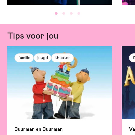
en Astrid Henn | vertaling: Jaap
Robben | decor- en kostuumontwerp:
Anouk van Schie | lichtontwerp: Jordy
Veenstra
Tips voor jou
familie
jeugd
theater
f
Buurman en Buurman
Va