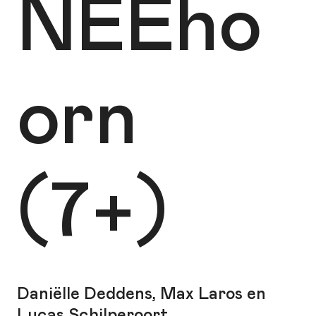
NEEho
orn
(7+)
Daniëlle Deddens, Max Laros en
Lucas Schilperoort