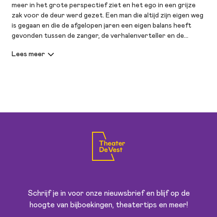
meer in het grote perspectief ziet en het ego in een grijze
zak voor de deur werd gezet. Een man die altijd zijn eigen weg
is gegaan en die de afgelopen jaren een eigen balans heeft
gevonden tussen de zanger, de verhalenverteller en de
cabaretier die hij is, levend op het drielandenpunt van
Vlaanderen, Nederland en Zuid Afrika.
Voor het grote publiek opeens weer zichtbaar geworden
door tv programma’s als ‘Beste Zangers’ (NL) en ‘De liefde
voor muziek’`(BE) met iets wat hij eigenlijk in de theaters al
jaren deed, want het theater is zijn veilige haven en de enige
plek waar zijn woorden echt kunnen thuiskomen.
De deuren zijn gesloten
Iedereen zit in de zaal
Langzaam valt de stilte
Het is tijd om op te gaan
Ik laat het donker achter
Zoek weer naar het licht
En al is er veel veranderd
Schrijf je in voor onze nieuwsbrief en blijf op de
Dit is nog wat het is
hoogte van bijboekingen, theatertips en meer!