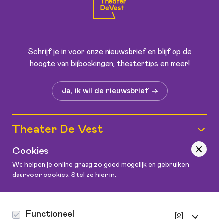
Schrijf je in voor onze nieuwsbrief en blijf op de
hoogte van bijboekingen, theatertips en meer!
Ja, ik wil de nieuwsbrief
Theater De Vest
Wie zijn wij?
Cookies
Informatie
We helpen je online graag zo goed mogelijk en gebruiken
Medewerkers
daarvoor cookies. Stel ze hier in.
Kaartverkoop
Contact
Vacatures
Bereikbaarheid
Podium Cadeaukaart
Theater De Vest
Functioneel
[2]
Zaalplattegronden