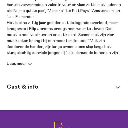
harten verwarmde en zalen in vuur en vlam zette met liederen
als ‘Ne me quitte pas’, ‘Marieke’, ‘Le Plat Pays’, ‘Amsterdam’ en
‘Les Flamandes’.
Het is bijna vijftig jaar geleden dat de legende overleed, maar
landgenoot Filip Jordens brengt hem weer tot leven. Dan
moet je heel veel kunnen en dat kan hij. Samen met zijn vier
muzikanten brengt hij een meesterlijke ode: “Met zijn
fladderende handen, zijn lange armen soms slap langs het
slungelachtig schriele jongenslijf, zijn dansende benen en zijn
expressieve stembuigingen roept Filip Jordens met totale
toewijding het beeld van Brel op. Verbazingwekkend
bekwaam,” NRC.
Cast & info
Spel
zang: Filip Jordens | piano: Xavier Locus |
accordeon: Stijn Bettens | drums: Yves
Baibay | bas: Jean-Louis Rassinfosse