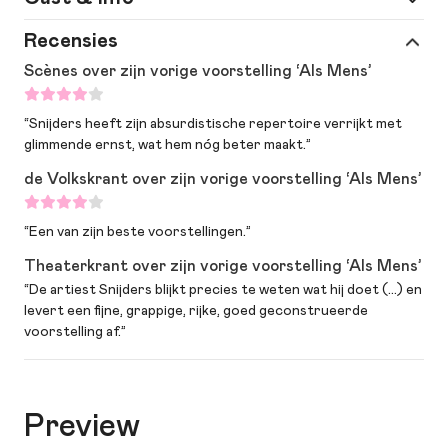
Spel
Recensies
Ronald Snijders
Scènes over zijn vorige voorstelling ‘Als Mens’
Regie
Gijsbert van der Wal
Meer
tekst: Ronald Snijders | tekstbijdragen:
“Snijders heeft zijn absurdistische repertoire verrijkt met
informatie
Fedor van Eldijk | begeleiding script:
glimmende ernst, wat hem nóg beter maakt.”
Gijsbert van der Wal
de Volkskrant over zijn vorige voorstelling ‘Als Mens’
“Een van zijn beste voorstellingen.”
Theaterkrant over zijn vorige voorstelling ‘Als Mens’
“De artiest Snijders blijkt precies te weten wat hij doet (…) en
levert een fijne, grappige, rijke, goed geconstrueerde
voorstelling af.”
Preview