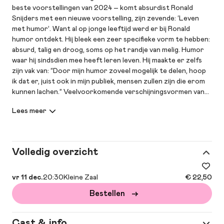
beste voorstellingen van 2024 – komt absurdist Ronald
Snijders met een nieuwe voorstelling, zijn zevende: ‘Leven
met humor’. Want al op jonge leeftijd werd er bij Ronald
humor ontdekt. Hij bleek een zeer specifieke vorm te hebben:
absurd, talig en droog, soms op het randje van melig. Humor
waar hij sindsdien mee heeft leren leven. Hij maakte er zelfs
zijn vak van: “Door mijn humor zoveel mogelijk te delen, hoop
ik dat er, juist ook in mijn publiek, mensen zullen zijn die erom
kunnen lachen.” Veelvoorkomende verschijningsvormen van
Snijders’ humor zijn alliteratie aan het begin van deze zin,
terloopse oneliners, andere liedjes, verknipte dialogen en
nieuwe woorden.
Volledig overzicht
vr 11 dec.
20:30
Kleine Zaal
€ 22,50
Bestellen
Cast & info