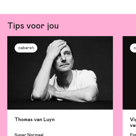
Tips voor jou
cabaret
c
Thomas van Luyn
Vi
va
Super Normaal
Eig