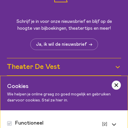
Schrijf je in voor onze nieuwsbrief en blijf op de
hoogte van bijboekingen, theatertips en meer!
Ja, ik wil de nieuwsbrief
Theater De Vest
Wie zijn wij?
Informatie
Cookies
Medewerkers
We helpen je online graag zo goed mogelijk en gebruiken
Kaartverkoop
daarvoor cookies. Stel ze hier in.
Contact
Vacatures
Bereikbaarheid
Podium Cadeaukaart
Theater De Vest
Zaalplattegronden
Canadaplein 2, 1811 KE Alkmaar
Functioneel
[2]
Steun ons
072 548 9999