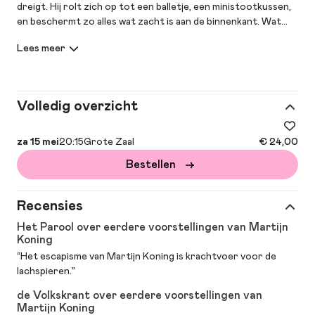
dreigt. Hij rolt zich op tot een balletje, een ministootkussen,
en beschermt zo alles wat zacht is aan de binnenkant. Wat
doe jij als je overprikkeld raakt? Van de wereld, de politiek, van
doodnormale dagelijkse gebeurtenissen? Dan kom je toch
lekker een avond bij Martijn in de zaal zitten!
Volledig overzicht
za 15 mei
20:15
Grote Zaal
€ 24,00
Bestellen
Recensies
Het Parool over eerdere voorstellingen van Martijn
Koning
“Het escapisme van Martijn Koning is krachtvoer voor de
lachspieren.”
de Volkskrant over eerdere voorstellingen van
Martijn Koning