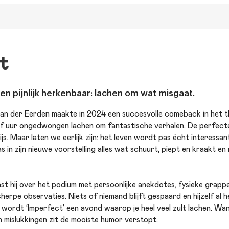
t
 en pijnlijk herkenbaar: lachen om wat misgaat.
an der Eerden maakte in 2024 een succesvolle comeback in het th
half uur ongedwongen lachen om fantastische verhalen. De perfec
. Maar laten we eerlijk zijn: het leven wordt pas écht interessant
 in zijn nieuwe voorstelling alles wat schuurt, piept en kraakt en 
st hij over het podium met persoonlijke anekdotes, fysieke grappe
rpe observaties. Niets of niemand blijft gespaard en hijzelf al hel
g wordt ‘Imperfect’ een avond waarop je heel veel zult lachen. Want
en mislukkingen zit de mooiste humor verstopt.