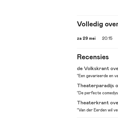
Volledig ove
za 29 mei
20:15
Recensies
de Volkskrant over
“Een gevarieerde en va
Theaterparadijs ov
“De perfecte comedysh
Theaterkrant over 
“Van der Eerden wil ve