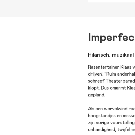
Imperfec
Hilarisch, muzikaal
Rasentertainer Klaas v
drijven’. “Ruim ander
schreef Theaterparadijs
klopt. Dus omarmt Klaas
gepland.
Als een wervelwind raa
hoogstandjes en messche
zijn vorige voorstellin
onhandigheid, twijfel 