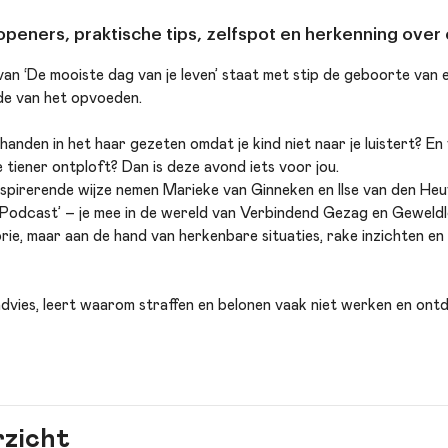
peners, praktische tips, zelfspot en herkenning ove
 van ‘De mooiste dag van je leven’ staat met stip de geboorte van e
nde van het opvoeden.
anden in het haar gezeten omdat je kind niet naar je luistert? En vr
 je tiener ontploft? Dan is deze avond iets voor jou.
nspirerende wijze nemen Marieke van Ginneken en Ilse van den Heu
 Podcast’ – je mee in de wereld van Verbindend Gezag en Geweld
rie, maar aan de hand van herkenbare situaties, rake inzichten en 
dvies, leert waarom straffen en belonen vaak niet werken en ontde
schoenen kunt blijven staan, zonder de verbinding te verliezen. Er
 tips en vooral: herkenning.
ger of leerkracht bent: je verlaat het theater gegarandeerd met 
n. Want opvoeden doe je zo!
rzicht