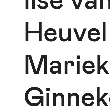
Ilse va
Heuvel
Mariek
Ginnek