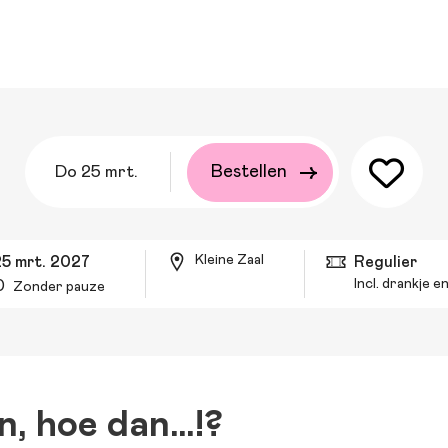
do 25 mrt.
Bestellen
Kleine Zaal
25 mrt. 2027
Regulier
Incl. drankje 
0
Zonder pauze
, hoe dan…!?