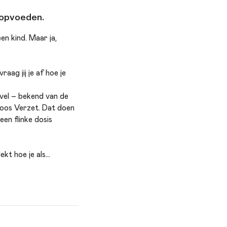
r opvoeden.
en kind. Maar ja,
aag jij je af hoe je
vel – bekend van de
loos Verzet. Dat doen
een flinke dosis
kt hoe je als
 wacht een avond vol
nieuwe energie én een