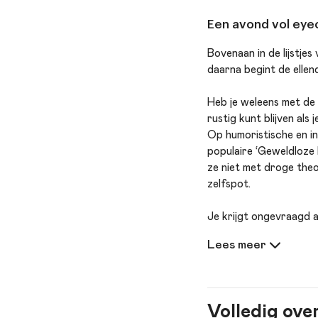
Een avond vol eyeo
Bovenaan in de lijstjes
daarna begint de elle
Heb je weleens met de h
rustig kunt blijven als
Op humoristische en i
populaire ‘Geweldloze
ze niet met droge theo
zelfspot.
Je krijgt ongevraagd a
opvoeder stevig in je 
eyeopeners, praktische
Of je nu ouder, verzor
frisse blik op opvoede
Volledig ove