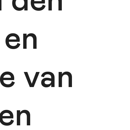
n den
 en
e van
en