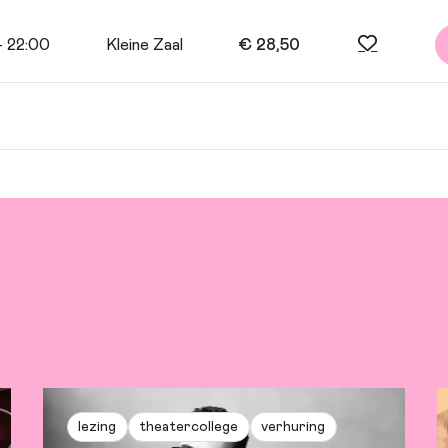
- 22:00
Kleine Zaal
€ 28,50
n den Heuvel en Marieke van Ginneken
 Doorn
lezing
theatercollege
verhuring