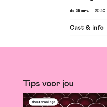
do 25 mrt.
20:30
Cast & info
Spel
met: Ilse va
Regie
Belinda van
Tips voor jou
theatercollege