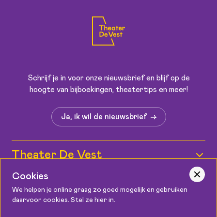
Schrijf je in voor onze nieuwsbrief en blijf op de
hoogte van bijboekingen, theatertips en meer!
Ja, ik wil de nieuwsbrief
Theater De Vest
Wie zijn wij?
Cookies
Informatie
We helpen je online graag zo goed mogelijk en gebruiken
Medewerkers
daarvoor cookies. Stel ze hier in.
Kaartverkoop
Contact
Vacatures