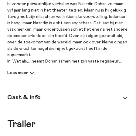
bijzonder persoonlijke verhalen was Nasrdin Dchar zo maar
vijf jaar lang niet in het theater te zien. Maar nu is hij gelukkig
terug met zijn misschien wel intiemste voorstelling. Iedereen
is bang, maar Nasrdin is echt een angsthaas. Dat laat hij niet
vaak merken, maar ondertussen schiet het ene na het andere
doemscenario door zijn hoofd. Over zijn eigen gezondheid,
over de toekomst van de wereld, maar ook over kleine dingen
als de vruchtenhagel die hij net gekocht heeft in de
supermarkt.
In ‘Wat als…’ neemt Dchar samen met zijn vaste regisseur
Floris van Delft het publiek mee op een soms hilarische en
soms beklemmende reis door het spookhuis in zijn hoofd.
Want waar moeten we echt bang voor zijn en wat komt heus
wel goed?
Na ‘OUMI’ over zijn moeder, ‘DAD’ over zijn vader, ‘JA’ over
Cast & info
zijn huwelijk met zijn vrouw Amy en ‘Familiekroniek’ over alle
drie, komt Nasrdin dus nu bij zichzelf en zijn angsten uit.
Spel
Nasrdin Dchar
Trailer
Muziek
Hessel Moeselaar
Regie
Floris van Delft