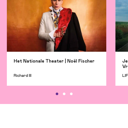
Het Nationale Theater | Noël Fischer
Je
Vr
Richard III
LI